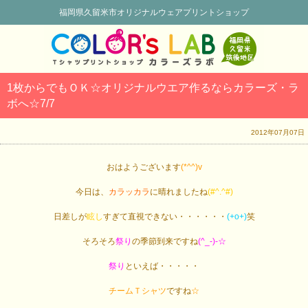
福岡県久留米市オリジナルウェアプリントショップ
1枚からでもＯＫ☆オリジナルウエア作るならカラーズ・ラ
ボへ☆7/7
2012年07月07日
おはようございます
(*^^)v
今日は、
カラッカラ
に晴れましたね
(#^.^#)
日差しが
眩し
すぎて直視できない・・・・・・
(+o+)
笑
そろそろ
祭り
の季節到来ですね
(^_-)-☆
祭り
といえば・・・・・
チームＴシャツ
ですね
☆