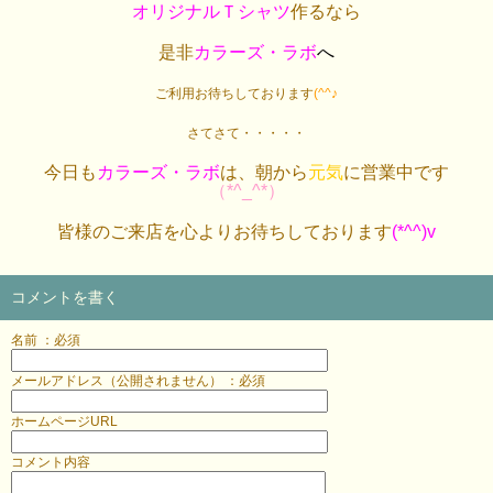
オリジナルＴシャツ
作るなら
是非
カラーズ・ラボ
へ
ご利用お待ちしております
(^^♪
さてさて・・・・・
今日も
カラーズ・ラボ
は、朝から
元気
に営業中です
（*^_^*）
皆様のご来店を心よりお待ちしております
(*^^)v
コメントを書く
名前 ：必須
メールアドレス（公開されません） ：必須
ホームページURL
コメント内容