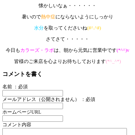
懐かしいなぁ・・・・・・
暑いので
熱中症
にならないようにしっかり
水分
を取ってくださいね
(#^.^#)
さてさて・・・・・
今日も
カラーズ・ラボ
は、朝から元気に営業中です
(*^^)v
皆様のご来店を心よりお待ちしております
(*^_^*)
コメントを書く
名前 ：必須
メールアドレス（公開されません） ：必須
ホームページURL
コメント内容