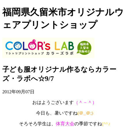
福岡県久留米市オリジナルウ
ェアプリントショップ
子ども服オリジナル作るならカラー
ズ・ラボへ☆9/7
2012年09月07日
おはようございます
（＾－＾）
今日も、暑いですね
(＠_＠;)
そろそろ学生は、
体育大会
の季節ですね
(^^♪