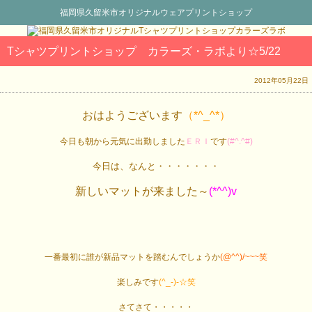
福岡県久留米市オリジナルウェアプリントショップ
Tシャツプリントショップ カラーズ・ラボより☆5/22
2012年05月22日
おはようございます
（*^_^*）
今日も朝から元気に出勤しました
ＥＲＩ
です
(#^.^#)
今日は、なんと・・・・・・・
新しいマットが来ました～
(*^^)v
一番最初に誰が新品マットを踏むんでしょうか
(@^^)/~~~笑
楽しみです
(^_-)-☆笑
さてさて・・・・・