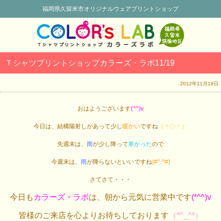
福岡県久留米市オリジナルウェアプリントショップ
Ｔシャツプリントショップカラーズ・ラボ11/19
2012年11月19日
おはようございます
(^^)v
今日は、結構陽射しがあって少し
暖かい
ですね
（＾◇＾）
先週末は、
雨
が少し降って
寒かった
ので
今週末は、
雨
が降らないといいですね
(#^.^#)
さてさて・・・
今日も
カラーズ・ラボ
は、朝から元気に営業中です
(*^^)v
皆様のご来店を心よりお待ちしております
（*^_^*）