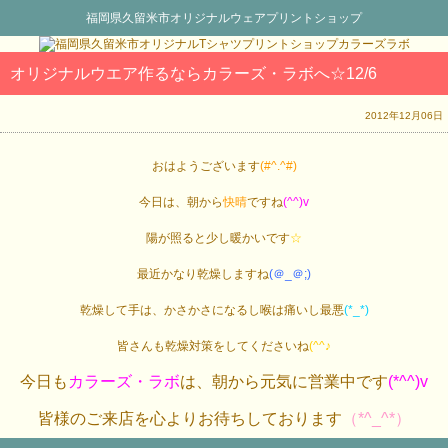
福岡県久留米市オリジナルウェアプリントショップ
オリジナルウエア作るならカラーズ・ラボへ☆12/6
2012年12月06日
おはようございます
(#^.^#)
今日は、朝から
快晴
ですね
(^^)v
陽が照ると少し暖かいです
☆
最近かなり乾燥しますね
(＠_＠;)
乾燥して手は、かさかさになるし喉は痛いし最悪
(*_*)
皆さんも乾燥対策をしてくださいね
(^^♪
今日も
カラーズ・ラボ
は、朝から元気に営業中です
(*^^)v
皆様のご来店を心よりお待ちしております
（*^_^*）