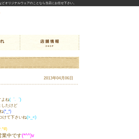
などオリジナルウェアのことなら当店にお任せ下さい。
2013年04月06日
すよね
(゜.゜)
ましたけど
ね
(*_*)
つけて下さいね
(>_<)
^.^#)
営業中です
(*^^)v