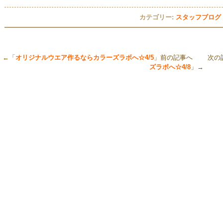
カテゴリー:
スタッフブログ
←「
オリジナルウエア作るならカラーズラボへ☆4/5
」前の記事へ 次の
ズラボへ☆4/8
」→