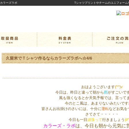
｜カラーズラボ
Tシャツプリントやチームのユニフォーム
久留米でＴシャツ作るならカラーズラボへ☆4/6
おはようございます
(^^)v
今日は、昨日と違って朝から
雨
がすごいで
風も強くなるとか天気予報では、言って
今のとこ風は、あまりないみたいです
皆さんお出掛けのさいには、十分に
運転
などお気を
さてさて・・・・・
今日も一日
頑張って
行きましょう
(#
カラーズ・ラボ
は、今日も朝から元気に