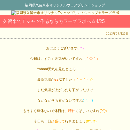
福岡県久留米市オリジナルウェアプリントショップ
久留米でＴシャツ作るならカラーズラボへ☆4/25
2013年04月25日
おはようございます
(^^♪
今日は、すごく天気がいいですね
（＾◇＾）
Yahoo!天気を見たところ・・・・・
最高気温が
22
℃でした
（＾－＾）
☆
まだ気温が上がったり下がったりで
なかなか落ち着かないですね
(゜.゜)
もうすぐ連休なので休日は、
晴れ
てほしいですね
(^^)v
今日も一日
頑張って
行きましょう
(#^.^#)