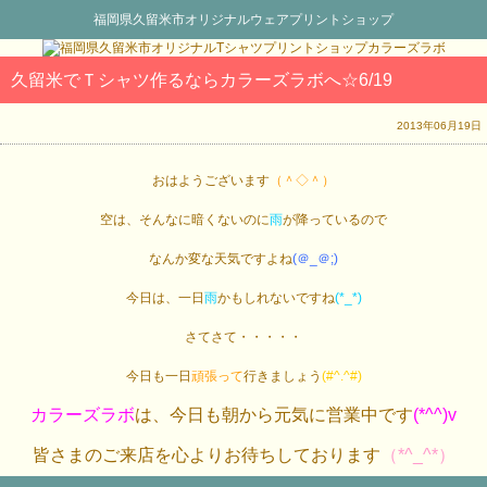
福岡県久留米市オリジナルウェアプリントショップ
久留米でＴシャツ作るならカラーズラボへ☆6/19
2013年06月19日
おはようございます
（＾◇＾）
空は、そんなに暗くないのに
雨
が降っているので
なんか変な天気ですよね
(＠_＠;)
今日は、一日
雨
かもしれないですね
(*_*)
さてさて・・・・・
今日も一日
頑張って
行きましょう
(#^.^#)
カラーズラボ
は、今日も朝から元気に営業中です
(*^^)v
皆さまのご来店を心よりお待ちしております
（*^_^*）