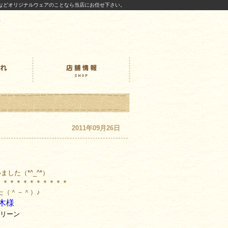
などオリジナルウェアのことなら当店にお任せ下さい。
2011年09月26日
）
した（*^_^*）
＊＊＊＊＊＊＊＊＊＊＊
た（＾－＾）♪
甲木様
5/グリーン