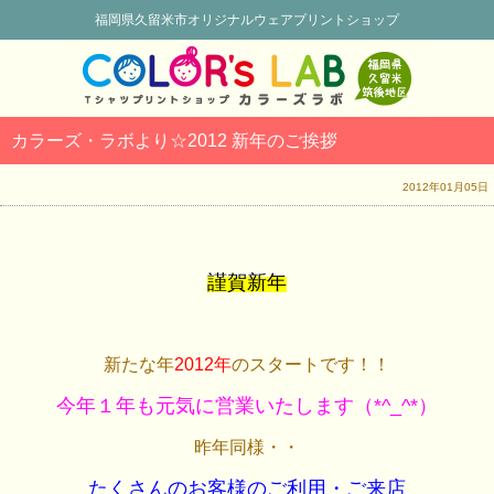
福岡県久留米市オリジナルウェアプリントショップ
カラーズ・ラボより☆2012 新年のご挨拶
2012年01月05日
謹賀新年
新たな年
2012年
のスタートです！！
今年１年も元気に営業いたします（*^_^*）
昨年同様・・
たくさんのお客様のご利用・ご来店